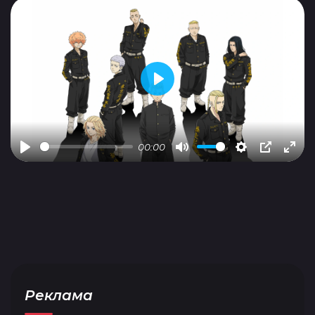
Play
00:00
Play
Mute
Settings
PIP
Ente
fulls
Реклама