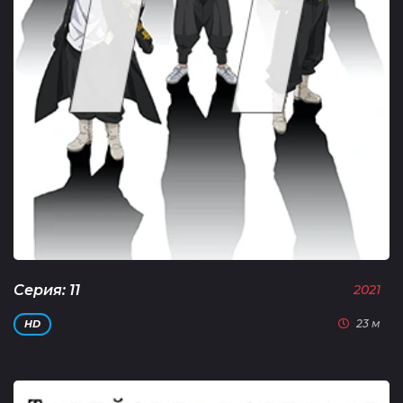
Серия: 11
2021
23 м
HD