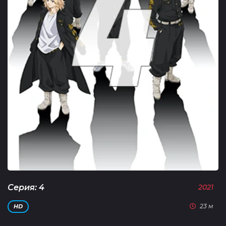
Серия: 4
2021
23 м
HD