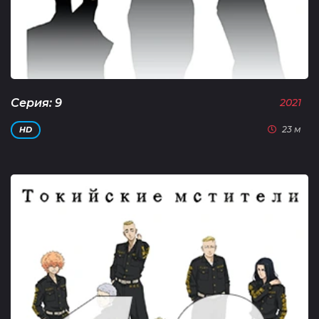
Серия: 9
2021
23 м
HD