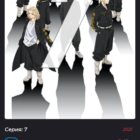
Серия: 7
2021