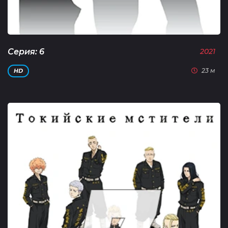
Серия: 6
2021
23 м
HD