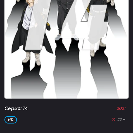
Серия: 14
2021
23 м
HD