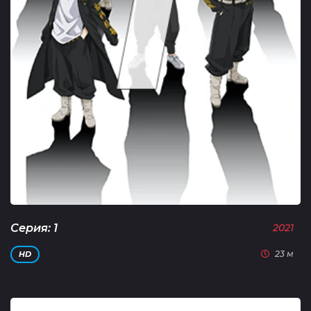
Серия: 1
2021
23 м
HD