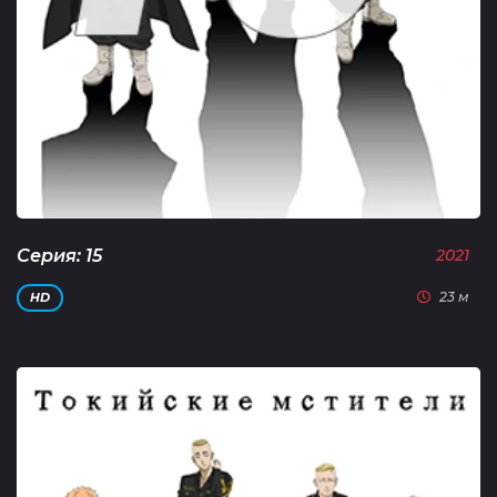
Серия: 15
2021
23 м
HD