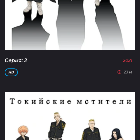
Серия: 2
2021
23 м
HD