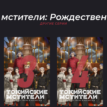
 мстители: Рождествен
ДРУГИЕ СЕРИИ