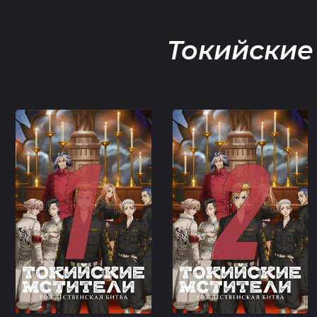
Токийские