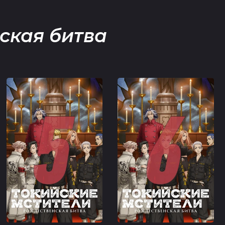
ская битва