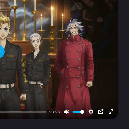
Play
00:00
Mute
Settings
PIP
Enter
fullscree