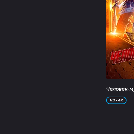
Человек-м
HD • 4K