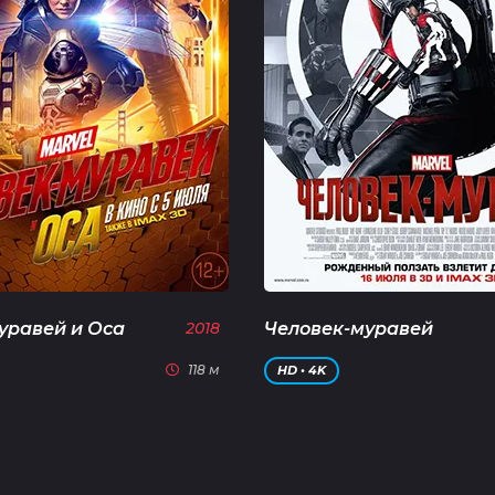
уравей и Оса
2018
Человек-муравей
118 м
HD • 4K