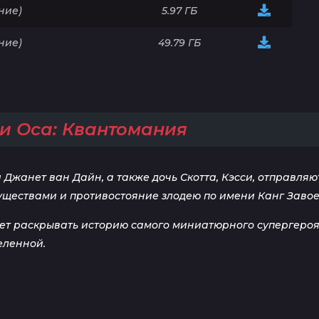
ние)
5.97 ГБ
ние)
49.79 ГБ
и Оса: Квантомания
и Джанет ван Дайн, а также дочь Скотта, Кэсси, отправля
уществами и противостояние злодею по имени Канг Завое
т раскрывать историю самого миниатюрного супергероя 
еленной.