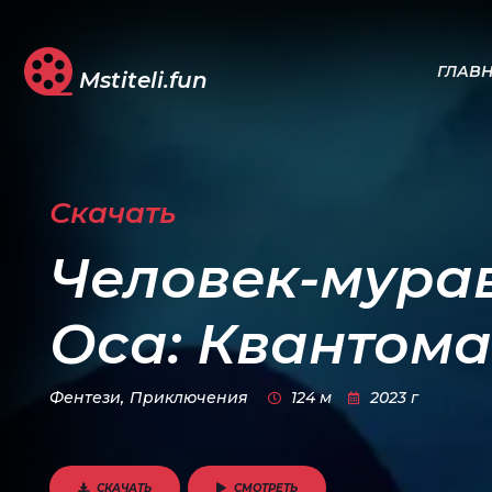
ГЛАВ
Mstiteli.fun
Скачать
Человек-мура
Оса: Квантом
Фентези,
Приключения
124 м
2023 г
СКАЧАТЬ
СМОТРЕТЬ