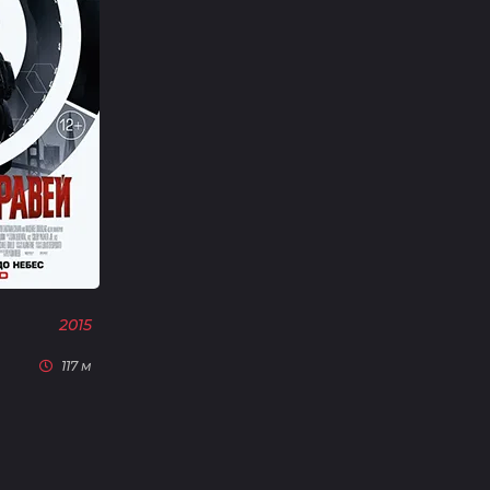
2015
117 м