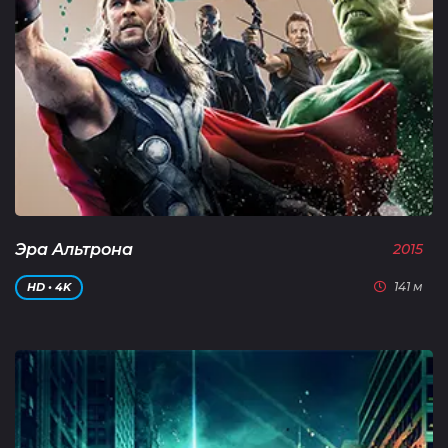
Эра Альтрона
2015
141 м
HD • 4K