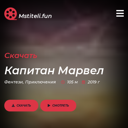
Mstiteli.fun
Скачать
Капитан Марвел
Фентези,
Приключения
105 м
2019 г
СКАЧАТЬ
СМОТРЕТЬ