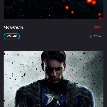
Мстители
2012
137 м
HD • 4K