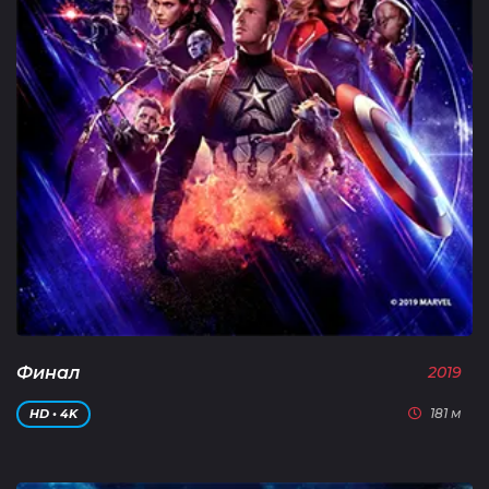
Финал
2019
181 м
HD • 4K