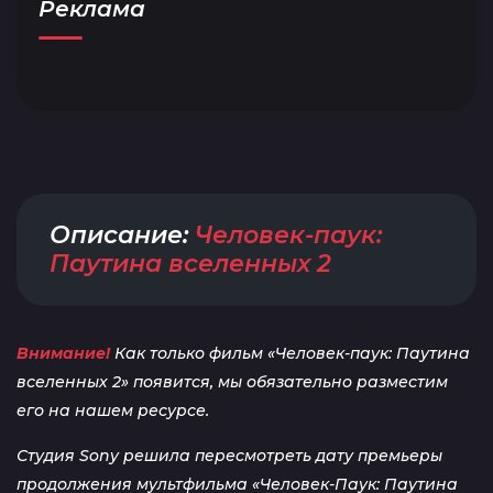
Реклама
Описание:
Человек-паук:
Паутина вселенных 2
Внимание!
Как только фильм «Человек-паук: Паутина
вселенных 2» появится, мы обязательно разместим
его на нашем ресурсе.
Студия Sony решила пересмотреть дату премьеры
продолжения мультфильма «Человек-Паук: Паутина