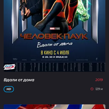
Вдали от дома
2019
129 м
HD