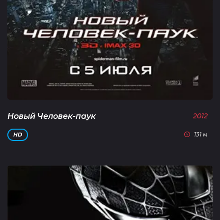
Новый Человек-паук
2012
131 м
HD