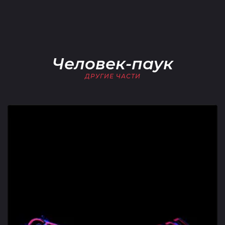
Человек-паук
ДРУГИЕ ЧАСТИ