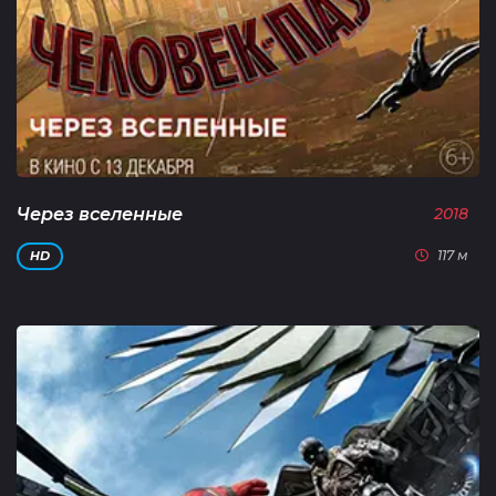
Через вселенные
2018
117 м
HD