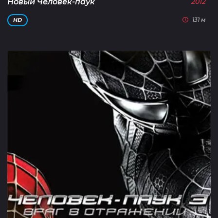
Новый Человек-паук
2012
131 м
HD