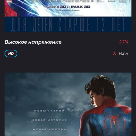
Высокое напряжение
2014
142 м
HD