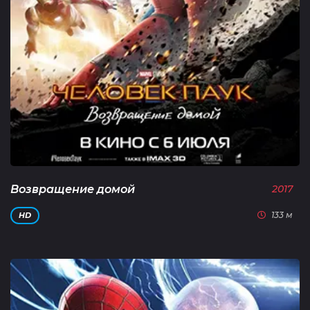
Возвращение домой
2017
133 м
HD