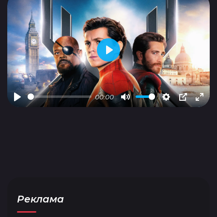
Play
00:00
Play
Mute
Settings
PIP
Ente
fulls
Реклама