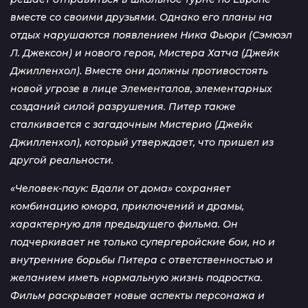
вместе со своими друзьями. Однако его планы на
отдых нарушаются появлением Ника Фьюри (Сэмюэл
Л. Джексон) и нового героя, Мистера Хатча (Джейк
Джилленхол). Вместе они должны противостоять
новой угрозе в лице Элементалов, элементарных
созданий силой разрушения. Питер также
сталкивается с загадочным Мистерио (Джейк
Джилленхол), который утверждает, что пришел из
другой реальности.
«Человек-паук: Вдали от дома» сохраняет
комбинацию юмора, приключений и драмы,
характерную для предыдущего фильма. Он
подчеркивает не только супергеройские бои, но и
внутренние борьбы Питера с ответственностью и
желанием иметь нормальную жизнь подростка.
Фильм раскрывает новые аспекты персонажа и