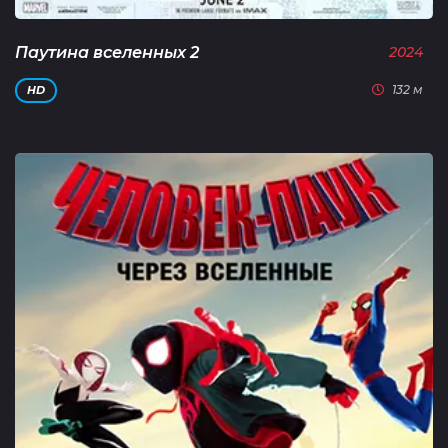
Паутина вселенных 2
2024
132 м
HD