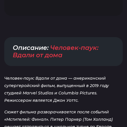
Описание:
Человек-паук:
Вдали от дома
Человек-паук: Вдали от дома — американский
супергеройский фильм, выпущенный в 2019 году
студией Marvel Studios и Columbia Pictures.
Режиссером является Джон Уоттс.
Сюжет фильма разворачивается после событий
«Мстителей: Финал». Питер Паркер (Том Холланд)
решает отправиться в школьное турне по Европе