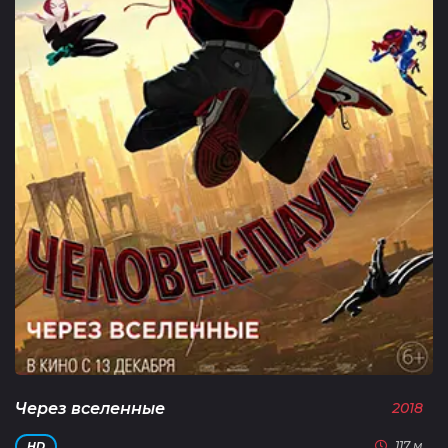
Через вселенные
2018
117 м
HD