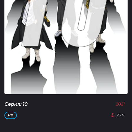
Серия: 10
2021
23 м
HD