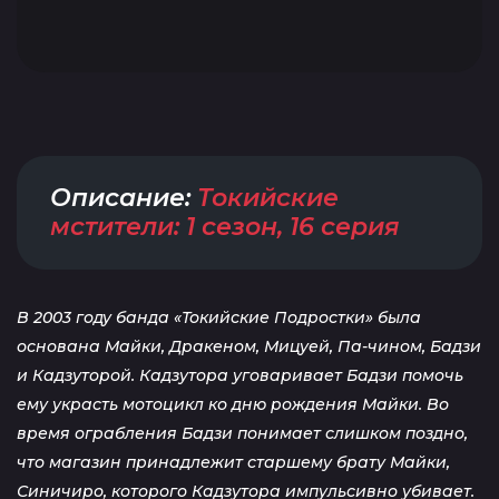
Описание:
Токийские
мстители: 1 сезон, 16 серия
В 2003 году банда «Токийские Подростки» была
основана Майки, Дракеном, Мицуей, Па-чином, Бадзи
и Кадзуторой. Кадзутора уговаривает Бадзи помочь
ему украсть мотоцикл ко дню рождения Майки. Во
время ограбления Бадзи понимает слишком поздно,
что магазин принадлежит старшему брату Майки,
Синичиро, которого Кадзутора импульсивно убивает.