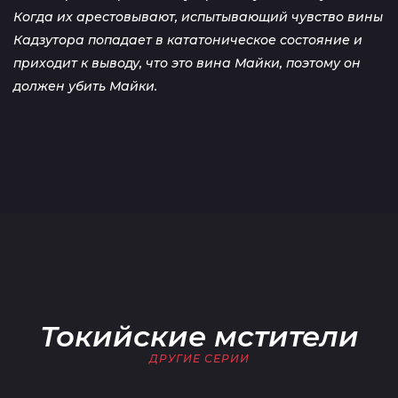
Когда их арестовывают, испытывающий чувство вины
Кадзутора попадает в кататоническое состояние и
приходит к выводу, что это вина Майки, поэтому он
должен убить Майки.
Токийские мстители
ДРУГИЕ СЕРИИ