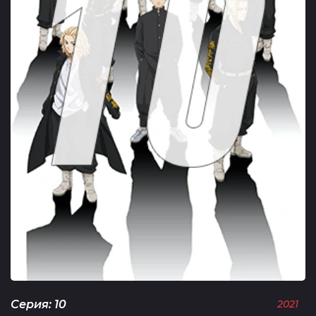
Серия: 10
2021