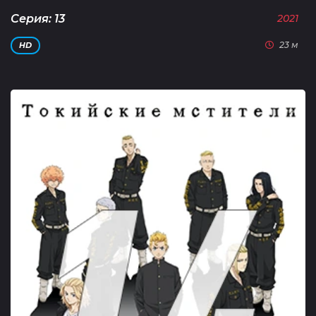
Серия: 13
2021
23 м
HD