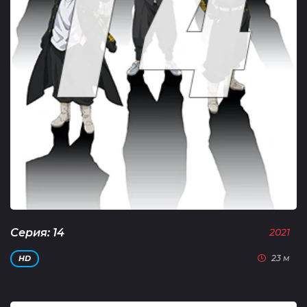
Серия: 14
2021
23 м
HD