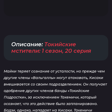
Описание:
Токийские
мстители: 1 сезон, 20 серия
Майки теряет сознание от усталости, но прежде чем
другие члены «Вальгаллы» могут атаковать, Кисаки
вмешивается со своим подразделением. Он получает
одобрение других членов банды «Токийские
Подростки», за исключением Такемичи, который
осознает, что это действие было запланировано.
Бадзи, однако, нападает на Кисаки. Такемичи