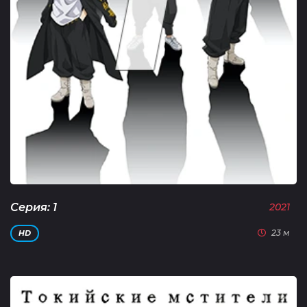
Серия: 1
2021
23 м
HD