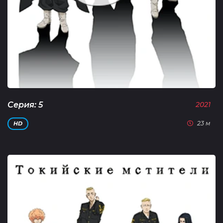
Серия: 5
2021
23 м
HD