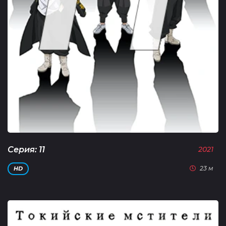
Серия: 11
2021
23 м
HD