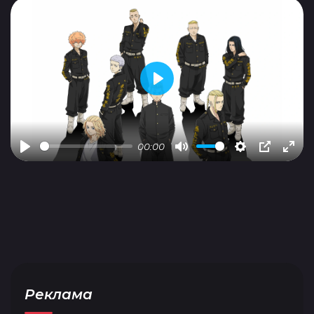
Play
00:00
Play
Mute
Settings
PIP
Ente
fulls
Реклама